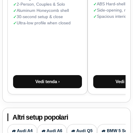
ABS Hard-shell (67
2-Person, Couples & Solo
Side-opening, read
Aluminum Honeycomb shell
Spacious interior 
30-second setup & close
Ultra-low profile when closed
Vedi tenda ›
Vedi ten
Altri setup popolari
🚙 Audi A4
🚙 Audi A6
🚙 Audi Q5
🚙 BMW 5 Serie