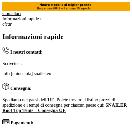
Nuovo modello al miglior prezzo.
Risparmia 200 € — termina 15 agosto
→
Contattaci
Informazioni rapide
clear
Informazioni rapide
I nostri contatti:
Scriveteci:
info [chiocciola] snailer.eu
Consegna:
Spediamo nei paesi dell’UE. Potete trovare il listino prezzi di
spedizione e i tempi di consegna per ciascun paese qui:
SNAILER
Roof Top Tents – Consegna UE
Pagamenti: