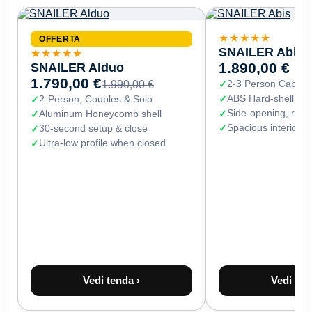
★★★★★
OFFERTA
SNAILER Abis
★★★★★
SNAILER Alduo
1.890,00 €
1.790,00 €
2-3 Person Capaci
1.990,00 €
ABS Hard-shell (67
2-Person, Couples & Solo
Side-opening, read
Aluminum Honeycomb shell
Spacious interior 
30-second setup & close
Ultra-low profile when closed
Vedi tenda ›
Vedi ten