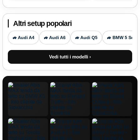
Altri setup popolari
🚙 Audi A4
🚙 Audi A6
🚙 Audi Q5
🚙 BMW 5 Serie
Vedi tutti i modelli ›