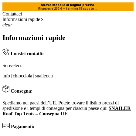
Nuovo modello al miglior prezzo.
Risparmia 200 € — termina 15 agosto
→
Contattaci
Informazioni rapide
clear
Informazioni rapide
I nostri contatti:
Scriveteci:
info [chiocciola] snailer.eu
Consegna:
Spediamo nei paesi dell’UE. Potete trovare il listino prezzi di
spedizione e i tempi di consegna per ciascun paese qui:
SNAILER
Roof Top Tents – Consegna UE
Pagamenti: