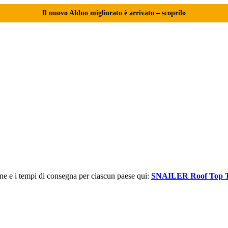
Il nuovo Alduo migliorato è arrivato – scoprilo
one e i tempi di consegna per ciascun paese qui:
SNAILER Roof Top T