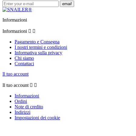
email
Informazioni
Informazioni


Pagamento e Consegna
I nostri termini e condizioni
Informativa sulla privacy
Chi siamo
Contattaci
Il tuo account
Il tuo account


Informazioni
Ordini
Note di credito
Indirizzi
Impostazioni dei cookie
clear