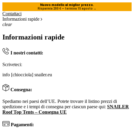
Nuovo modello al miglior prezzo.
Risparmia 200 € — termina 15 agosto
→
Contattaci
Informazioni rapide
clear
Informazioni rapide
I nostri contatti:
Scriveteci:
info [chiocciola] snailer.eu
Consegna:
Spediamo nei paesi dell’UE. Potete trovare il listino prezzi di
spedizione e i tempi di consegna per ciascun paese qui:
SNAILER
Roof Top Tents – Consegna UE
Pagamenti: