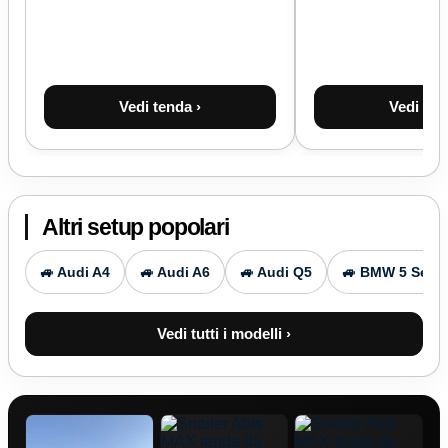
Vedi tenda ›
Vedi ten
Altri setup popolari
🚙 Audi A4
🚙 Audi A6
🚙 Audi Q5
🚙 BMW 5 Serie
Vedi tutti i modelli ›