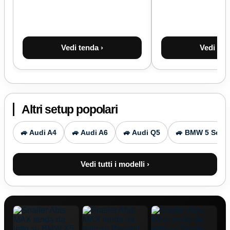
Vedi tenda ›
Vedi ten
Altri setup popolari
🚙 Audi A4
🚙 Audi A6
🚙 Audi Q5
🚙 BMW 5 Serie
Vedi tutti i modelli ›