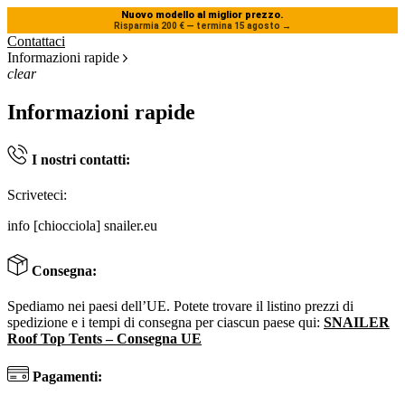
Nuovo modello al miglior prezzo.
Risparmia 200 € — termina 15 agosto
→
Contattaci
Informazioni rapide
clear
Informazioni rapide
I nostri contatti:
Scriveteci:
info [chiocciola] snailer.eu
Consegna:
Spediamo nei paesi dell’UE. Potete trovare il listino prezzi di
spedizione e i tempi di consegna per ciascun paese qui:
SNAILER
Roof Top Tents – Consegna UE
Pagamenti: