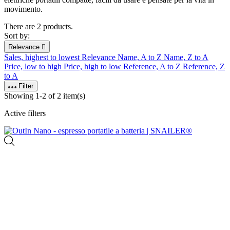
movimento.
There are 2 products.
Sort by:
Relevance

Sales, highest to lowest
Relevance
Name, A to Z
Name, Z to A
Price, low to high
Price, high to low
Reference, A to Z
Reference, Z
to A
Filter
Showing 1-2 of 2 item(s)
Active filters