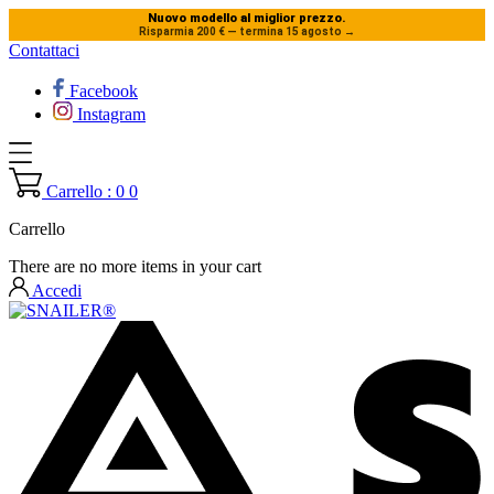
Nuovo modello al miglior prezzo.
Risparmia 200 € — termina 15 agosto
→
Contattaci
Facebook
Instagram
Carrello : 0
0
Carrello
There are no more items in your cart
Accedi