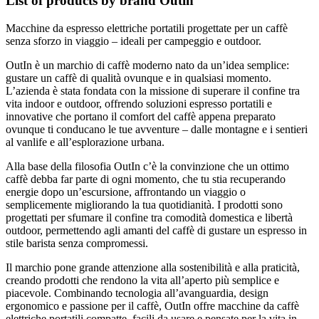
List of products by brand Outin
Macchine da espresso elettriche portatili progettate per un caffè
senza sforzo in viaggio – ideali per campeggio e outdoor.
OutIn è un marchio di caffè moderno nato da un’idea semplice:
gustare un caffè di qualità ovunque e in qualsiasi momento.
L’azienda è stata fondata con la missione di superare il confine tra
vita indoor e outdoor, offrendo soluzioni espresso portatili e
innovative che portano il comfort del caffè appena preparato
ovunque ti conducano le tue avventure – dalle montagne e i sentieri
al vanlife e all’esplorazione urbana.
Alla base della filosofia OutIn c’è la convinzione che un ottimo
caffè debba far parte di ogni momento, che tu stia recuperando
energie dopo un’escursione, affrontando un viaggio o
semplicemente migliorando la tua quotidianità. I prodotti sono
progettati per sfumare il confine tra comodità domestica e libertà
outdoor, permettendo agli amanti del caffè di gustare un espresso in
stile barista senza compromessi.
Il marchio pone grande attenzione alla sostenibilità e alla praticità,
creando prodotti che rendono la vita all’aperto più semplice e
piacevole. Combinando tecnologia all’avanguardia, design
ergonomico e passione per il caffè, OutIn offre macchine da caffè
elettriche portatili compatte, facili da usare e pensate per la vita in