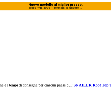
Nuovo modello al miglior prezzo.
Risparmia 200 € — termina 15 agosto
→
one e i tempi di consegna per ciascun paese qui:
SNAILER Roof Top T